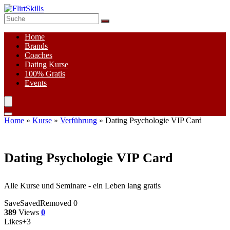
Home
Brands
Coaches
Dating Kurse
100%
Gratis
Events
Home
»
Kurse
»
Verführung
»
Dating Psychologie VIP Card
Dating Psychologie VIP Card
Alle Kurse und Seminare - ein Leben lang gratis
Save
Saved
Removed
0
389
Views
0
Likes
+3