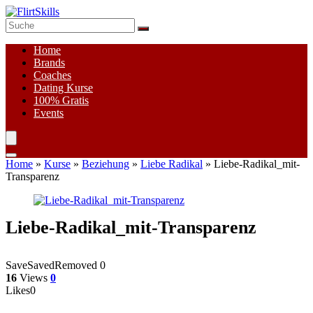
Home
Brands
Coaches
Dating Kurse
100%
Gratis
Events
Home
»
Kurse
»
Beziehung
»
Liebe Radikal
»
Liebe-Radikal_mit-
Transparenz
Liebe-Radikal_mit-Transparenz
Save
Saved
Removed
0
16
Views
0
Likes
0