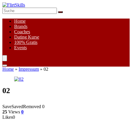
Home
Brands
Coaches
Dating Kurse
100%
Gratis
Events
Home
»
Impressum
»
02
02
Save
Saved
Removed
0
25
Views
0
Likes
0