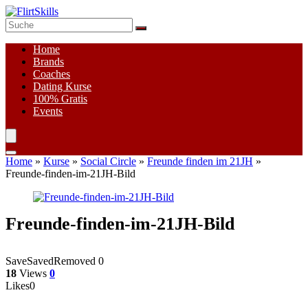
Home
Brands
Coaches
Dating Kurse
100%
Gratis
Events
Home
»
Kurse
»
Social Circle
»
Freunde finden im 21JH
»
Freunde-finden-im-21JH-Bild
Freunde-finden-im-21JH-Bild
Save
Saved
Removed
0
18
Views
0
Likes
0