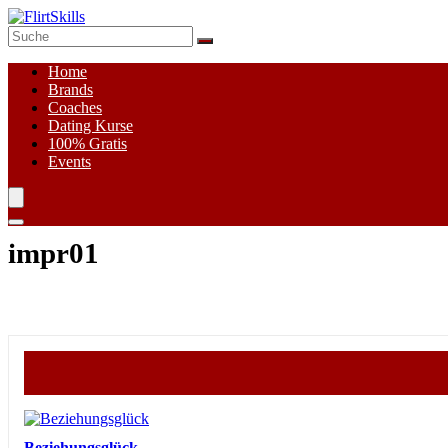
Home
Brands
Coaches
Dating Kurse
100%
Gratis
Events
impr01
Beziehungsglück